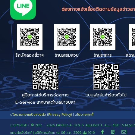
Facebook : เทศบาลตำบล
บางปลา
Line : @562nrbcx (มี @ ด้วย)
Link Line : คลิก
หรือ Qr-
Code
เบอร์โทรสายตรง เรื่องร้อง
ช่องทางแจ้งเรื่องติดตามข